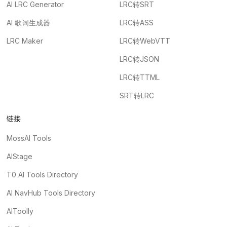
AI LRC Generator
LRC转SRT
AI 歌词生成器
LRC转ASS
LRC Maker
LRC转WebVTT
LRC转JSON
LRC转TTML
SRT转LRC
链接
MossAI Tools
AIStage
T0 AI Tools Directory
AI NavHub Tools Directory
AIToolly