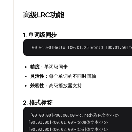
高级LRC功能
1. 单词级同步
精度
：单词级同步
灵活性
：每个单词的不同时间轴
兼容性
：高级播放器支持
2. 格式标签
[00:00.00]<00:00.00><c:red>彩色文本</c>

[00:01.00]<00:01.00><b>粗体文本</b>
