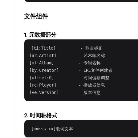
文件组件
1. 元数据部分
[ti:Title]          - 歌曲标题

[ar:Artist]         - 艺术家名称

[al:Album]          - 专辑名称

[by:Creator]        - LRC文件创建者

[offset:0]          - 时间偏移调整

[re:Player]         - 播放器信息

2. 时间轴格式