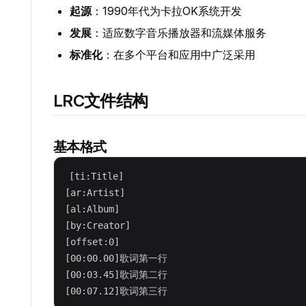
起源
：1990年代为卡拉OK系统开发
发展
：适应数字音乐播放器和流媒体服务
标准化
：在多个平台和应用中广泛采用
LRC文件结构
基本格式
[ti:Title]

[ar:Artist]

[al:Album]

[by:Creator]

[offset:0]

[00:00.00]歌词第一行

[00:03.45]歌词第二行
