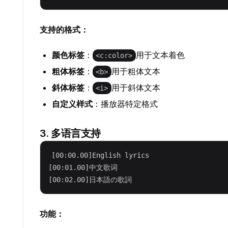
支持的格式：
颜色标签
：
用于文本着色
<c:color>
粗体标签
：
用于粗体文本
<b>
斜体标签
：
用于斜体文本
<i>
自定义样式
：播放器特定格式
3. 多语言支持
[00:00.00]English lyrics

[00:01.00]中文歌词

功能：