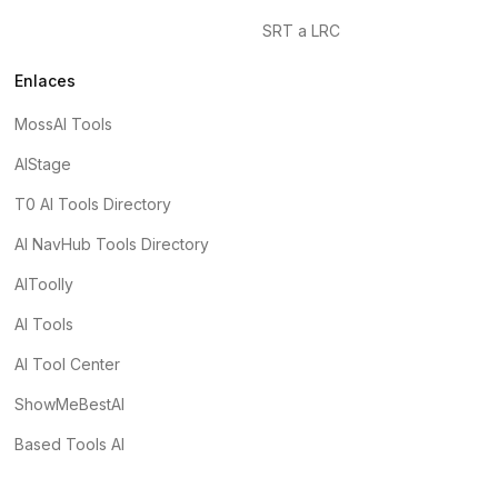
SRT a LRC
Enlaces
MossAI Tools
AIStage
T0 AI Tools Directory
AI NavHub Tools Directory
AIToolly
AI Tools
AI Tool Center
ShowMeBestAI
Based Tools AI