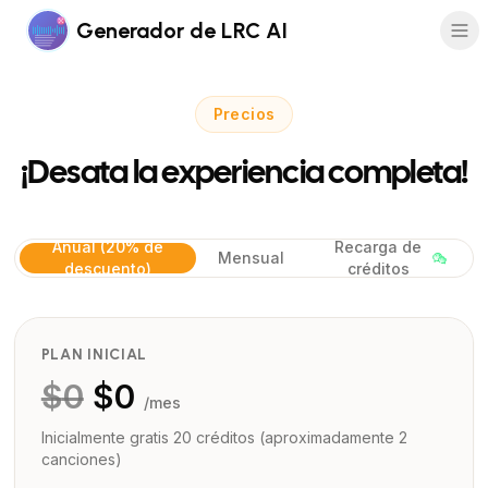
Generador de LRC AI
Precios
¡Desata la experiencia completa!
Anual (20% de
Recarga de
Mensual
descuento)
créditos
PLAN INICIAL
$
0
$
0
/mes
Inicialmente gratis 20 créditos (aproximadamente 2
canciones)