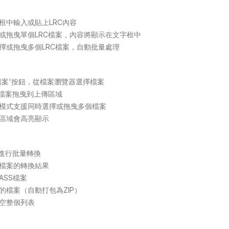
框中輸入或貼上LRC內容
或拖曳單個LRC檔案，內容將顯示在文字框中
擇或拖曳多個LRC檔案，自動批量處理
檔案'按鈕，從檔案瀏覽器選擇檔案
C檔案拖曳到上傳區域
模式支援同時選擇或拖曳多個檔案
區域會高亮顯示
案進行批量轉換
檔案的轉換結果
ASS檔案
的檔案（自動打包為ZIP）
空整個列表