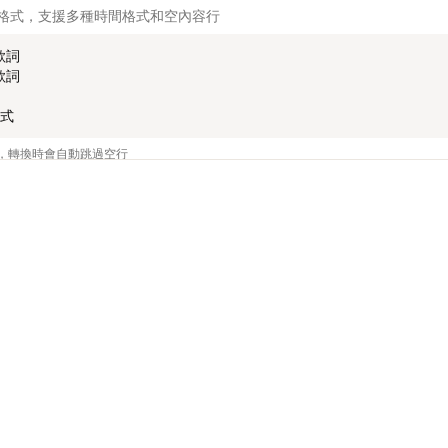
詞格式，支援多種時間格式和空內容行
歌詞

歌詞

格式
行，轉換時會自動跳過空行
Station Alpha）是一種高級字幕格式，支援豐富的樣式和效果
工具
其他工具
AI LRC Generator
LRC轉SRT
 Fontsize, PrimaryColour...

0,&Hffffff,&Hffffff,&H0,&H0,0,0,0,0...

AI 歌詞生成器
LRC轉ASS
LRC Maker
LRC轉WebVT
End, Style, Name, MarginL, MarginR, MarginV, Effect, Text

50,0:00:15.30,Default,,0,0,0,,這是第一行歌詞
LRC轉JSON
LRC轉TTML
SRT轉LRC