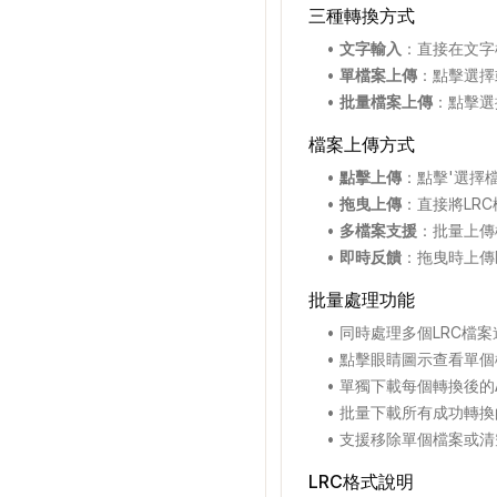
三種轉換方式
•
文字輸入
：
直接在文字
•
單檔案上傳
：
點擊選擇
•
批量檔案上傳
：
點擊選
檔案上傳方式
•
點擊上傳
：
點擊'選擇
•
拖曳上傳
：
直接將LR
•
多檔案支援
：
批量上傳
•
即時反饋
：
拖曳時上傳
批量處理功能
•
同時處理多個LRC檔
•
點擊眼睛圖示查看單個
•
單獨下載每個轉換後的
•
批量下載所有成功轉換
•
支援移除單個檔案或清
LRC格式說明