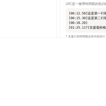
LRC是一種帶時間戳的歌
[00:12.50]這是第一行
[00:15.30]這是第二行
[00:18.20]

[01:25.117]支援毫秒
* 支援只有時間戳沒有內容的
ASS格式說明
ASS（Advanced Sub
支援
法律
[V4+ Styles]

關於
條款
Format: Name, Fontname,
Style: Default,Arial,2
更新日誌
隱私
[Events]

聯絡我們
退款政策
Format: Layer, Start, 
Dialogue: 0,0:00:12.