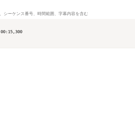
で、シーケンス番号、時間範囲、字幕内容を含む
00:15,300

00:18,200

ツール
その他のツー
AI LRC Generator
LRCからSRTへ
の歌詞形式で、形式は：[分:秒.百分秒] 歌詞内容
AI歌詞ジェネレーター
LRCからASSへ
の行の字幕

LRCマーカー
LRCからWebV
目の字幕
LRCからJSON
LRCからTTML
SRTからLRCへ