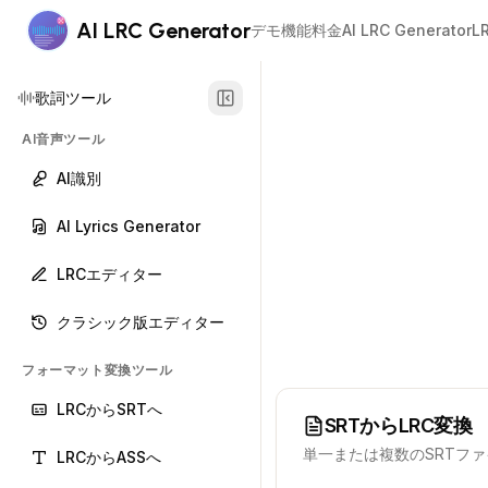
AI LRC Generator
デモ
機能
料金
AI LRC Generator
L
歌詞ツール
AI音声ツール
AI識別
AI Lyrics Generator
LRCエディター
クラシック版エディター
フォーマット変換ツール
LRCからSRTへ
SRTからLRC変換
単一または複数のSRTフ
LRCからASSへ