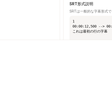
SRT形式説明
SRTは一般的な字幕形式
1

00:00:12,500 --> 00:
これは最初の行の字幕

2

00:00:15,300 --> 00:
これは2行目の字幕
サポート
法務
LRC形式説明
概要
利用規約
LRCはタイムスタンプ付き
更新履歴
プライバシー
[00:12.50]これは最初
お問い合わせ
返金ポリシー
[00:15.30]これは2行